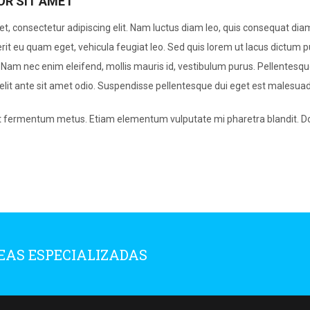
OR SIT AMET
t, consectetur adipiscing elit. Nam luctus diam leo, quis consequat diam 
rit eu quam eget, vehicula feugiat leo. Sed quis lorem ut lacus dictum pu
 Nam nec enim eleifend, mollis mauris id, vestibulum purus. Pellentes
din elit ante sit amet odio. Suspendisse pellentesque dui eget est malesua
t fermentum metus. Etiam elementum vulputate mi pharetra blandit. Don
NEAS ESPECIALIZADAS