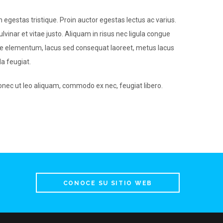
egestas tristique. Proin auctor egestas lectus ac varius.
lvinar et vitae justo. Aliquam in risus nec ligula congue
que elementum, lacus sed consequat laoreet, metus lacus
da feugiat.
ec ut leo aliquam, commodo ex nec, feugiat libero.
CONOCE SU SITIO WEB