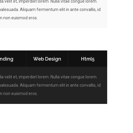
a velit et, imperdiet lorem. Nulla vitae congue lorem.
malesuada. Aliquam fermentum elit in ante convallis, id
am non euismod eros.
nding
Web Design
Html5
a velit et, imperdiet lorem. Nulla vitae congue lorem.
malesuada. Aliquam fermentum elit in ante convallis, id
am non euismod eros.