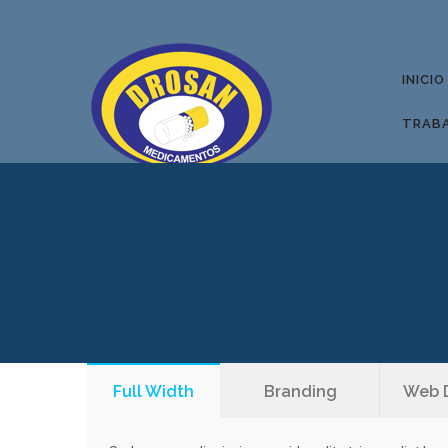
INICIO
TRAB
Full Width
Branding
Web 