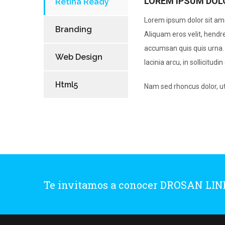
LOREM IPSUM DOL
Retina Ready
Lorem ipsum dolor sit ame
Branding
Aliquam eros velit, hendre
accumsan quis quis urna.
Web Design
lacinia arcu, in sollicitu
Html5
Nam sed rhoncus dolor, u
Te invitamos a conocer DROSAN LI