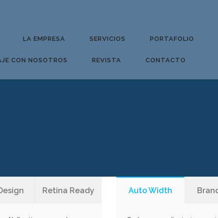
LA EMPRESA
SERVICIOS
PORTAFOLIO
AJE CON NOSOTROS
REVISTA
CONTACTO
Design
Retina Ready
Auto Width
Bran